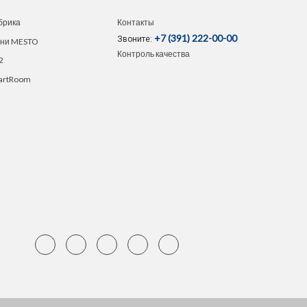
брика
Контакты
+7 (391) 222-00-00
Звоните:
хни MESTO
Контроль качества
2
artRoom